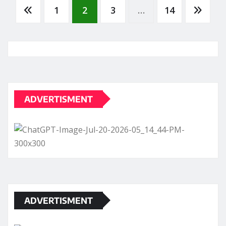
Posts
1
2
3
…
14
pagination
ADVERTISMENT
ADVERTISMENT