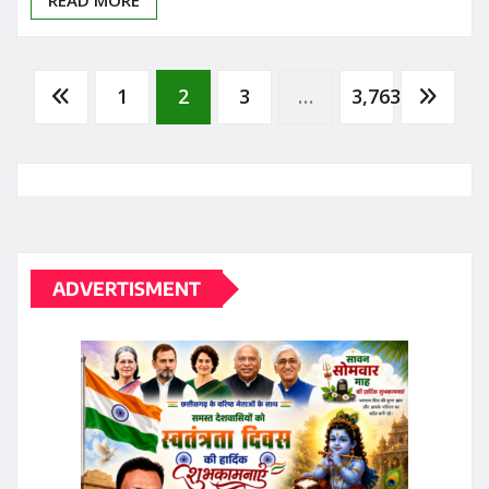
READ MORE
Posts
1
2
3
…
3,763
pagination
ADVERTISMENT