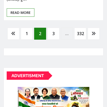
READ MORE
Posts
1
2
3
…
332
pagination
ADVERTISMENT