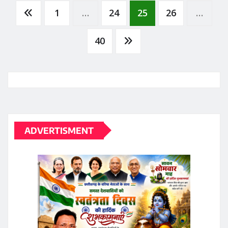
Posts
1
…
24
25
26
…
pagination
40
ADVERTISMENT