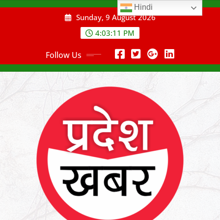
Skip
Hindi
Sunday, 9 August 2026
to
content
4:03:12 PM
Follow Us