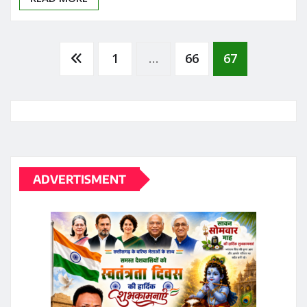
Posts
1
…
66
67
pagination
ADVERTISMENT