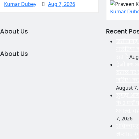
Kumar Dubey
Aug 7, 2026
Kumar Dub
About Us
Recent Po
छत्तीसगढ़ 
मलेरिया 
About Us
रहा है
Aug
ट्रेनी IPS
बंसल पर ठ
जरिए 1 कर
August 7,
लुण्ड्रा आ
के 2 पदों
अगस्त, यह
7, 2026
अंबिकापु
सप्ताह: का