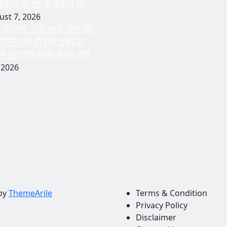
ाइकल कैंसर से बचाव का
ust 7, 2026
 हुई फिल्म ‘ओह माय डॉग’ की
्रीनिंग के दौरान एक्ट्रेस
न पर एक कुत्ता झपट पड़ा
 2026
by
ThemeArile
Terms & Condition
Privacy Policy
Disclaimer