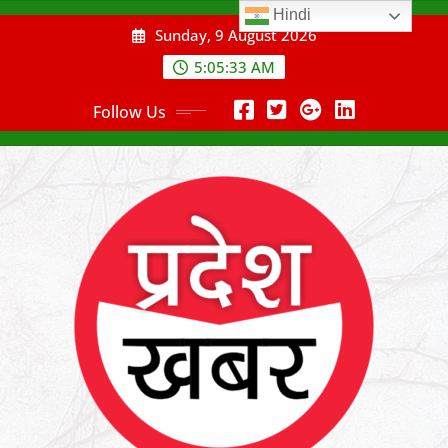
Skip
Hindi
Sunday, 9 August 2026
to
content
5:05:34 AM
Follow Us