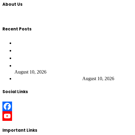
About Us
Recent Posts
कुसमी ब्लॉक कांग्रेस अध्यक्ष विजय पैकरा ने दी विश्व
विश्व आदिवासी दिवस 2026: शुभकामनाएँ, इतिहास और डॉ.
छत्तीसगढ़ के रायगढ़ जिले में जंगल में मवेशी काटने क
छत्तीसगढ़ के कवर्धा जिले में मारपीट के मामले में भाजप
August 10, 2026
छत्तीसगढ़ में मानसून एक्टिव है
August 10, 2026
Social Links
Facebook
YouTube
Important Links