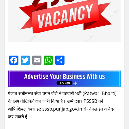
F
T
E
W
S
a
w
m
h
h
c
it
ai
at
ar
e
te
l
s
e
पंजाब अधीनस्थ सेवा चयन बोर्ड ने पटवारी भर्ती (Patwari Bharti)
b
r
A
के लिए नोटिफिकेशन जारी किया है। उम्मीदवार PSSSB की
o
p
ऑफिशियल वेबसाइट sssb.punjab.gov.in से ऑनलाइन आवेदन
o
p
कर सकते हैं।
k