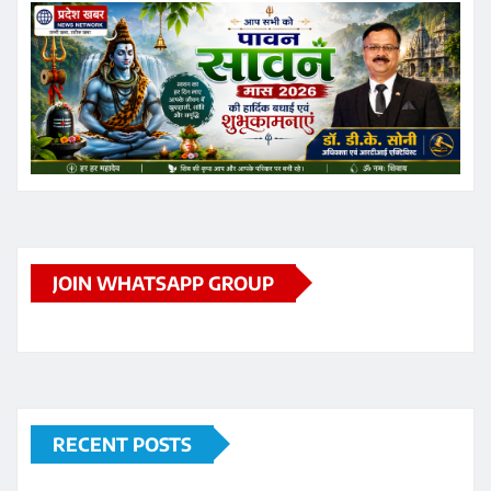
JOIN WHATSAPP GROUP
RECENT POSTS
सीनियर एक्टर पीयूष मिश्रा ने झारखंड प्रोटेस्ट में पहुंचकर
नसीरुद्दीन शाह के एक बयान पर नाराजगी जाहिर कर उन पर कटाक्ष
किया है
फिल्म जोरू का गुलाम के डायरेक्टर 73 साल के शकील नूरानी को
यौन उत्पीड़न और दुष्कर्म के मामले में गिरफ्तार किया गया
पूर्व क्रिकेटर वीवीएस लक्ष्मण ने खिलाड़ियों के धीरे फिट होने में सेंटर
ऑफ एक्सीलेंस (CoE) को दोषी मानने से इनकार किया
बैटर सरफराज खान को दो साल बाद टीम इंडिया में जगह मिली
पंजाब पुलिस में सीधे सब-इंस्पेक्टर (SI) बनने की तैयारी कर बैठे युवा