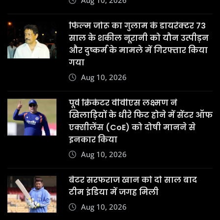
एक्सीलेंस (CoE) को दोषी मानने से
इनकार किया
Aug 10, 2026
बैटर सरफराज खान को दो साल बाद
टीम इंडिया में जगह मिली
Aug 10, 2026
पंजाब पुलिस में सीधे सब-इंस्पेक्टर (SI)
बनने की तैयारी कर बैठे युवा अब सीधे SI
नहीं बन पाएंगे
Aug 10, 2026
Copyright © 2025 | Powered by
WordPress
|
News
Digest
by
ThemeArile