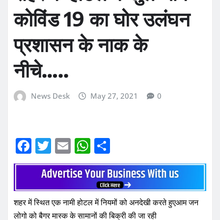
कोविंड 19 का घोर उलंघन
प्रशासन के नाक के
नीचे…..
News Desk
May 27, 2021
0
F
T
E
W
S
a
w
m
h
h
c
it
ai
at
ar
e
te
l
s
e
शहर में स्थित एक नामी होटल में नियमों को अनदेखी करते हुएआम जन
b
r
A
लोगो को बैगर मास्क के सामानों की बिक्री की जा रही