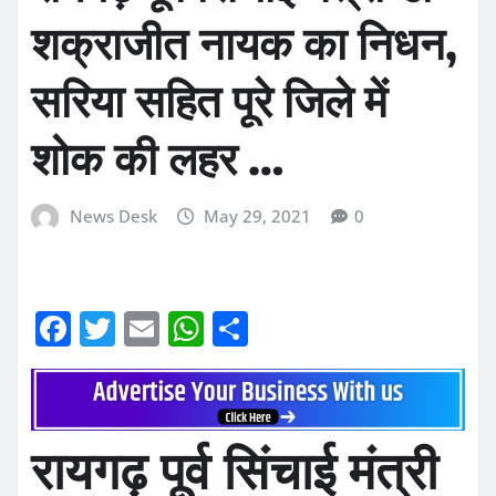
शक्राजीत नायक का निधन,
सरिया सहित पूरे जिले में
शोक की लहर …
News Desk
May 29, 2021
0
F
T
E
W
S
a
w
m
h
h
c
it
ai
at
ar
e
te
l
s
e
रायगढ़ पूर्व सिंचाई मंत्री
b
r
A