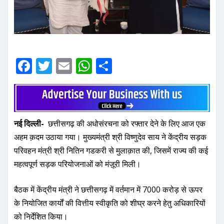
F
T
E
W
S
a
w
m
h
h
c
it
ai
at
ar
e
te
l
s
e
नई दिल्ली-
छत्तीसगढ़ की अधोसंरचना को रफ्तार देने के लिए आज एक
b
r
A
अहम क़दम उठाया गया। मुख्यमंत्री श्री विष्णुदेव साय ने केंद्रीय सड़क
o
p
परिवहन मंत्री श्री नितिन गडकरी से मुलाक़ात की, जिसमें राज्य की कई
o
p
महत्वपूर्ण सड़क परियोजनाओं को मंज़ूरी मिली।
k
बैठक में केंद्रीय मंत्री ने छत्तीसगढ़ में वर्तमान में 7000 करोड़ से ऊपर
के नियोजित कार्यों की वित्तीय स्वीकृति को शीघ्र करने हेतु अधिकारियों
को निर्देशित किया।