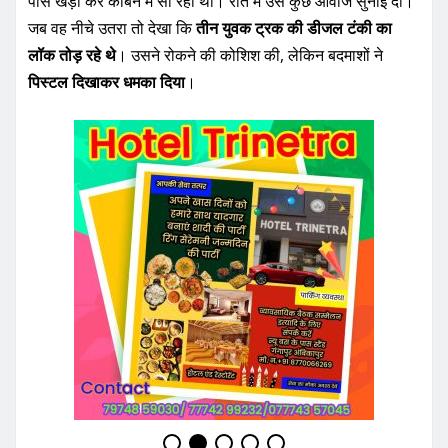
पास खड़ा कर केबिन में सो रहा था। रात में उसे कुछ आवाजें सुनाई दीं।
जब वह नीचे उतरा तो देखा कि
तीन युवक ट्रक की डीजल टंकी का
लॉक तोड़ रहे थे
। उसने रोकने की कोशिश की, लेकिन बदमाशों ने
पिस्टल दिखाकर धमका दिया
।
डर के मारे चालक पीछे हट गया, जिसके बाद बदमाशों ने
करीब 320
लीटर डीजल निकाल लिया
और फरार हो गए। प्रत्यक्षदर्शियों के