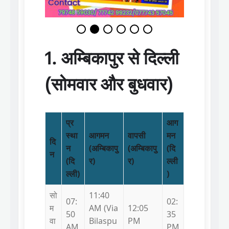
1. अम्बिकापुर से दिल्ली
(सोमवार और बुधवार)
प्र
आग
स्था
आगमन
वापसी
मन
दि
न
(अम्बिकापु
(अम्बिकापु
(दि
न
(दि
र)
र)
ल्ली
ल्ली)
)
सो
11:40
07:
02:
म
AM (Via
12:05
50
35
वा
Bilaspu
PM
AM
PM