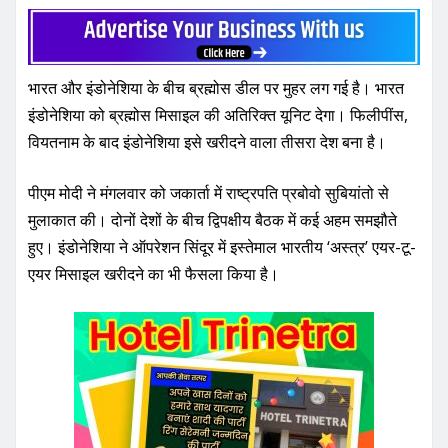
a
w
m
h
h
c
it
ai
at
ar
e
te
l
s
e
भारत और इंडोनेशिया के बीच ब्रह्मोस डील पर मुहर लग गई है। भारत
b
r
A
इंडोनेशिया को ब्रह्मोस मिसाइल की अतिरिक्त यूनिट देगा। फिलीपींस,
o
p
वियतनाम के बाद इंडोनेशिया इसे खरीदने वाला तीसरा देश बना है।
o
p
k
पीएम मोदी ने मंगलवार को जकार्ता में राष्ट्रपति प्रबोवो सुबियांतो से
मुलाकात की। दोनों देशों के बीच द्विपक्षीय बैठक में कई अहम समझौते
हुए। इंडोनेशिया ने ऑपरेशन सिंदूर में इस्तेमाल भारतीय ‘अस्त्र’ एयर-टू-
एयर मिसाइल खरीदने का भी फैसला किया है।