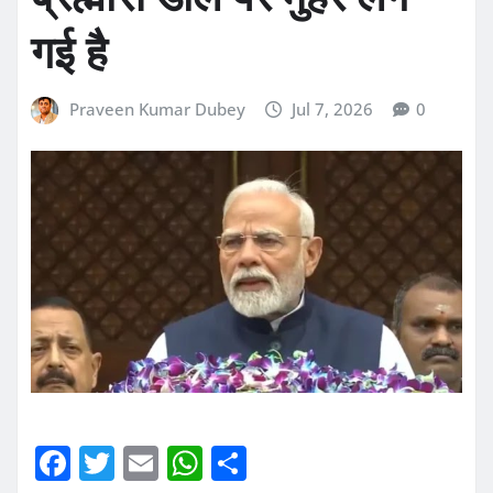
गई है
Praveen Kumar Dubey
Jul 7, 2026
0
F
T
E
W
S