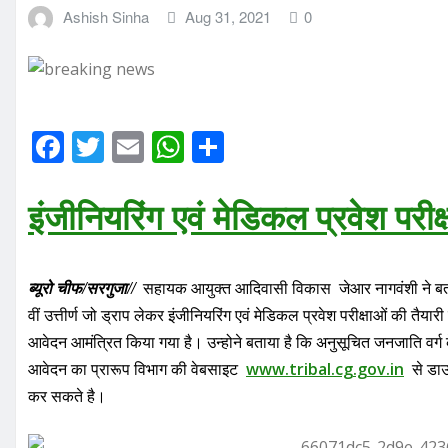
Ashish Sinha
Aug 31, 2021
0
F
T
E
W
S
a
w
m
h
h
c
it
ai
at
ar
इंजीनियरिंग एवं मेडिकल प्रवेश परीक
e
te
l
s
e
b
r
A
ब्यूरो चीफ/सरगुजा//
सहायक आयुक्त आदिवासी विकास जेआर नागवंशी ने बताया
o
p
वीं उत्तीर्ण जो ड्राप लेकर इंजीनियरिंग एवं मेडिकल प्रवेश परीक्षाओं की तैया
o
p
आवेदन आमंत्रित किया गया है। उन्होने बताया है कि अनुसूचित जनजाति वर्ग 
k
आवेदन का प्रारूप विभाग की वेबसाइट
www.tribal.cg.gov.in
से डाउ
कर सकते है।