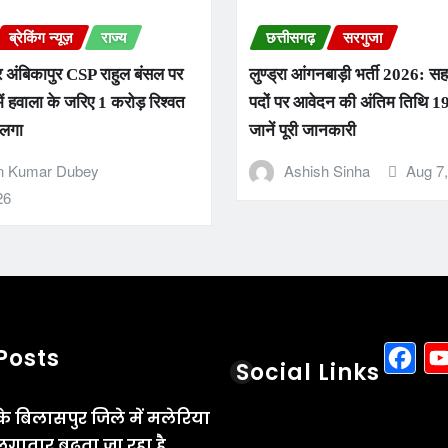
ब्रेकिंग न्यूज़
राज्य
छत्तीसगढ़
सरगुजा
 अंबिकापुर CSP राहुल बंसल पर
लुण्ड्रा आंगनबाड़ी भर्ती 2026: स
ें हवाला के जरिए 1 करोड़ रिश्वत
पदों पर आवेदन की अंतिम तिथि 19
 लगा
जानें पूरी जानकारी
n Kumar Dubey
Ashish Sinha
Aug 7
26
F
Posts
Social Links
के बिलासपुर जिले में मलेरिया
गातार बढ़ता जा रहा है