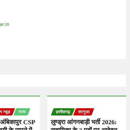
ar.in
ंग न्यूज़
राज्य
छत्तीसगढ़
सरगुजा
 अंबिकापुर CSP
लुण्ड्रा आंगनबाड़ी भर्ती 2026: