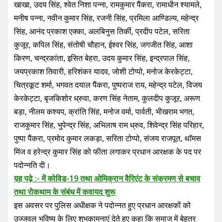
कुजूर, कपिल सिंह, संतोषी चौहान, ईश्वर सिंह, जगजीत सिंह, आशा
किरण, चन्द्रकांता, इसित बेहरा, उदय कुमार सिंह, इन्द्रपाल सिंह,
जयप्रकाश तिवारी, हरिशंकर यादव, जोशी टोप्पो, मनोज केरकेट्टा,
चित्रकूट शर्मा, भगवत दयाल पैंकरा, पुष्पराज राय, महेन्द्र पटेल, विजय
केरकेट्टा, बृजकिशोर ध्रुवा, करण सिंह नेताम, कुलदीप कुजूर, अरूण
बड़ा, नीलम कश्यप, क्रांति सिंह, मनोज वर्मा, पार्वती, भीखराम भगत,
राजकुमार सिंह, भुपेन्द्र सिंह, अभिलाष राम ध्रुव, शिवेन्द्र सिंह परिहार,
पुष्पा पैंकरा, प्रमोद कुमार लकड़ा, सरिता टोप्पो, संजय राजपूत, थॉमस
मिंज व हरेन्द्र कुमार सिंह को फीता लगाकर प्रधान आरक्षक के पद पर
पदोन्नति दी।
य़ह पढ़े :- में कोविड-19 तथा ओमिक्रान वैरिएंट के संक्रमण से बचाव
तथा रोकथाम के संबंध में कवायद शुरू
इस अवसर पर पुलिस अधीक्षक ने पदोन्नत हुए प्रधान आरक्षकों को
उज्जवल भविष्य के लिए शुभकामनाएं देते हुए कहा कि समाज में बेहतर
तालमेल बना पुलिस की छवि को और बेहतर करने का काम करें,
अपराधियों पर नकेल कसने के लिए अति आधुनिक वैज्ञानिक पद्धति का
प्रयोग कर आम जनता की सुरक्षा व शांति व्यवस्था बनाए रखने में अपना