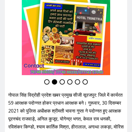
गोपाल सिंह विद्रोही प्रदेश खबर प्रमुख सीजी सूरजपुर: जिले में कार्यरत
59 आरक्षक पदोन्नत होकर प्रधान आरक्षक बने। गुरूवार, 30 दिसम्बर
2021 को पुलिस अधीक्षक श्रीमती भावना गुप्ता ने पदोन्नत हुए आरक्षक
पूरनचंद राजवाड़े, अनिल कुजूर, योगेन्द्र भगत, केवल राम धनकी,
रविशंकर किण्डो, श्याम कार्तिक मिश्रा, हीरालाल, अगाथा लकड़ा, मोरिस
खाखा, उदय सिंह, श्वेत निशा पन्ना, रामकुमार पैंकरा, रामाधीन श्यामले,
मनीष पन्ना, नवीन कुमार सिंह, रजनी सिंह, प्रमिला आण्डिल्य, महेन्द्र
सिंह, आनंद प्रकाश एक्का, अलबिनुस तिर्की, प्रदीप पटेल, सरिता