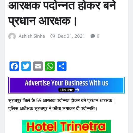
आरक्षक पदोन्नत होकर बने
प्रधान आरक्षक।
Ashish Sinha
Dec 31, 2021
0
F
T
E
W
S
a
w
m
h
h
c
it
ai
at
ar
e
te
l
s
e
सूरजपुर जिले के 59 आरक्षक पदोन्नत होकर बने प्रधान आरक्षक।
b
r
A
पुलिस अधीक्षक सूरजपुर ने फीता लगाकर दी पदोन्नति।
o
p
o
p
k