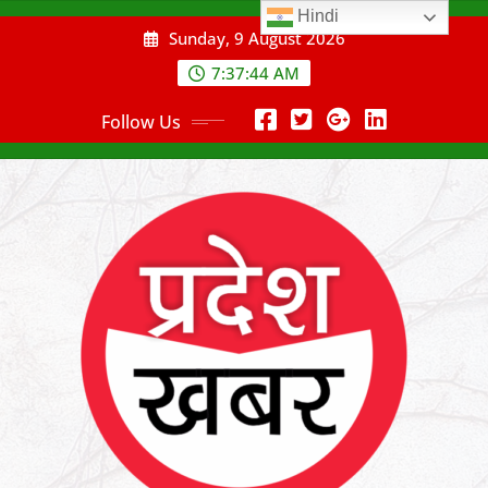
Skip
Hindi
Sunday, 9 August 2026
to
content
7:37:45 AM
Follow Us