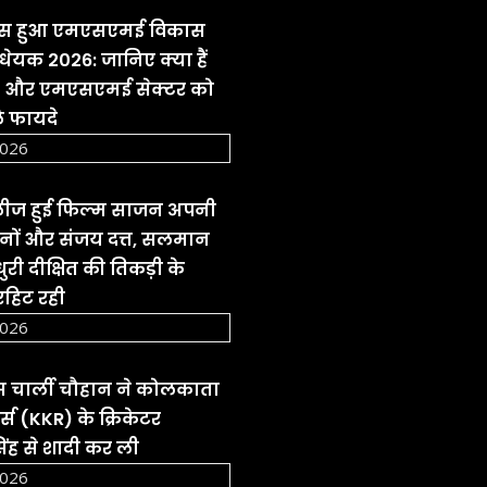
पास हुआ एमएसएमई विकास
ेयक 2026: जानिए क्या हैं
व और एमएसएमई सेक्टर को
े फायदे
2026
रिलीज हुई फिल्म साजन अपनी
नों और संजय दत्त, सलमान
री दीक्षित की तिकड़ी के
हिट रही
2026
रेस चार्ली चौहान ने कोलकाता
्स (KKR) के क्रिकेटर
ंह से शादी कर ली
2026