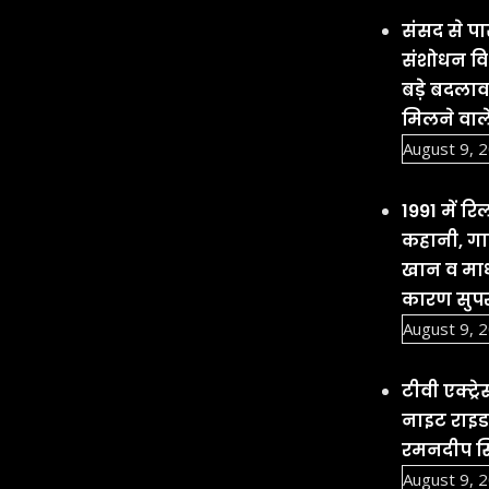
संसद से 
संशोधन विध
बड़े बदला
मिलने वाल
August 9, 
1991 में 
कहानी, गा
खान व माधु
कारण सुपर
August 9, 
टीवी एक्ट्
नाइट राइडर
रमनदीप सि
August 9, 