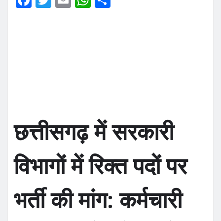
a
w
m
h
h
c
it
ai
at
ar
e
te
l
s
e
b
r
A
o
p
o
p
k
छत्तीसगढ़ में सरकारी
विभागों में रिक्त पदों पर
भर्ती की मांग: कर्मचारी