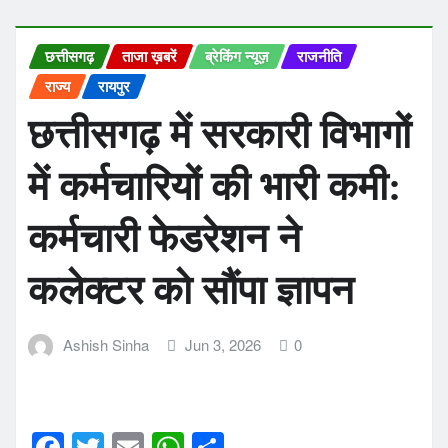
छत्तीसगढ़
ताजा ख़बरें
ब्रेकिंग न्यूज़
राजनीति
राज्य
रायपुर
छत्तीसगढ़ में सरकारी विभागों
में कर्मचारियों की भारी कमी:
कर्मचारी फेडरेशन ने
कलेक्टर को सौंपा ज्ञापन
Ashish Sinha
Jun 3, 2026
0
F
T
E
W
S