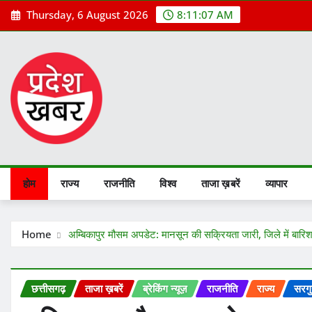
Skip
Thursday, 6 August 2026
8:11:08 AM
to
content
होम
राज्य
राजनीति
विश्व
ताजा ख़बरें
व्यापार
Home
अम्बिकापुर मौसम अपडेट: मानसून की सक्रियता जारी, जिले में बार
छत्तीसगढ़
ताजा ख़बरें
ब्रेकिंग न्यूज़
राजनीति
राज्य
सरगु