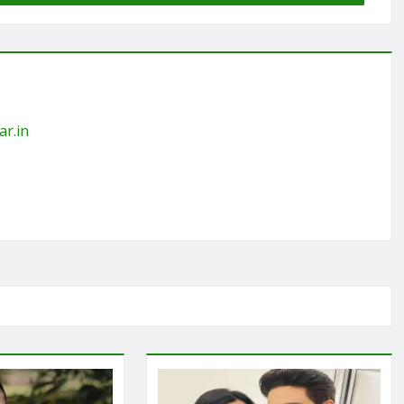
ar.in