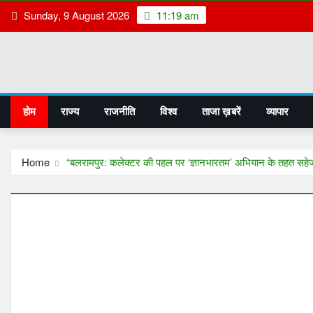
Skip
Sunday, 9 August 2026
11:19 am
to
content
होम
राज्य
राजनीति
विश्व
ताजा ख़बरें
व्यापार
Home
“बलरामपुर: कलेक्टर की पहल पर ‘ज्ञानभारतम’ अभियान के तहत सहेजी जाए