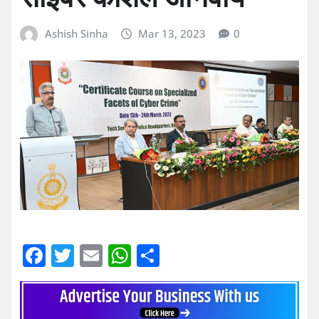
Ashish Sinha
Mar 13, 2023
0
F
T
E
W
S
a
w
m
h
h
c
it
ai
at
ar