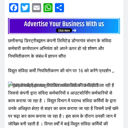
F
T
E
W
S
a
w
m
h
h
c
it
ai
at
ar
e
te
l
s
e
छत्तीसगढ़ डिस्ट्रीब्यूशन कंपनी लिमिटेड डोंगरगांव संभाग के संविदा
b
r
A
कर्मचारी कार्यपालन अभियंता को अपने ऊपर हो रहे शोषण और
o
p
नियमितीकरण के संबंध में ज्ञापन सौंपा
o
p
k
विद्युत संविदा कर्मी नियमितीकरण की मांग पर 16 को करेंगे प्रदर्शन ,,
,, पावर कंपनी में हर माह नियमित कर्मचारियों की कमी होती जा रही है
जिससे कंपनी द्वारा संविदा कर्मचारियों व आउटसोर्सिंग कर्मचारियों से
काम कराया जा रहा है । विद्युत विभाग में पदस्थ संविदा कर्मियों के द्वारा
उनके अधिकृत क्षेत्र से बाहर का काम कराया जा रहा है जिसमें उन्हें खंभे
पर चढ़ा कर काम कराया जा रहा है। इस काम के दौरान उनकी जान में
जोखिम बनी रहती है । विगत वर्षों में कई विद्युत संविदा कर्मियों की