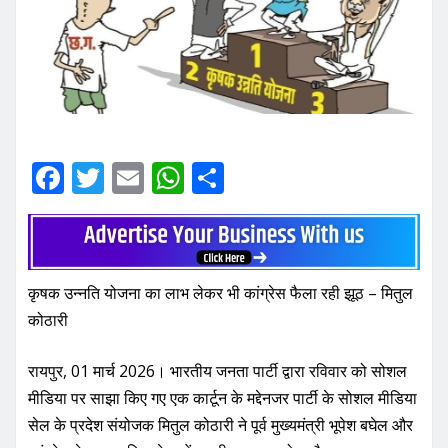
F
T
E
W
S
a
w
m
h
h
c
it
ai
at
ar
e
te
l
s
e
कृषक उन्नति योजना का लाभ लेकर भी कांग्रेस फैला रही झूठ – मितुल
b
r
A
कोठारी
o
p
o
p
रायपुर, 01 मार्च 2026। भारतीय जनता पार्टी द्वारा रविवार को सोशल
k
मीडिया पर साझा किए गए एक कार्टून के मद्देनजर पार्टी के सोशल मीडिया
सेल के प्रदेश संयोजक मितुल कोठारी ने पूर्व मुख्यमंत्री भूपेश बघेल और