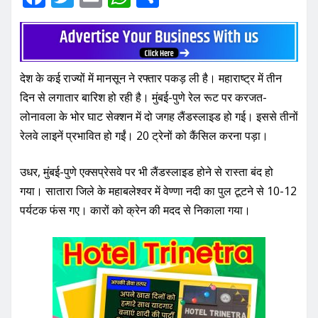
a
w
m
h
h
c
it
ai
at
ar
e
te
l
s
e
देश के कई राज्यों में मानसून ने रफ्तार पकड़ ली है। महाराष्ट्र में तीन
b
r
A
दिन से लगातार बारिश हो रही है। मुंबई-पुणे रेल रूट पर करजत-
o
p
लोनावला के भोर घाट सेक्शन में दो जगह लैंडस्लाइड हो गई। इससे तीनों
o
p
रेलवे लाइनें प्रभावित हो गईं। 20 ट्रेनों को कैंसिल करना पड़ा।
k
उधर, मुंबई-पुणे एक्सप्रेसवे पर भी लैंडस्लाइड होने से रास्ता बंद हो
गया। सातारा जिले के महाबलेश्वर में वेण्णा नदी का पुल टूटने से 10-12
पर्यटक फंस गए। कारों को क्रेन की मदद से निकाला गया।