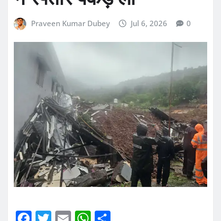
Praveen Kumar Dubey
Jul 6, 2026
0
F
T
E
W
S