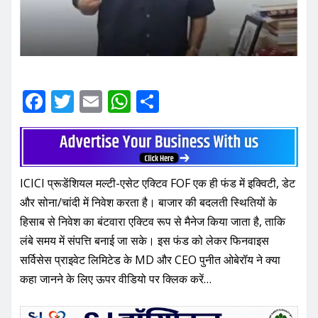
F
T
E
W
S
a
w
m
h
h
c
it
ai
at
ar
e
te
l
s
e
ICICI प्रूडेंशियल मल्टी-एसेट एक्टिव FOF एक ही फंड में इक्विटी, डेट
b
r
A
और सोना/चांदी में निवेश करता है। बाजार की बदलती स्थितियों के
o
p
हिसाब से निवेश का बंटवारा एक्टिव रूप से मैनेज किया जाता है, ताकि
o
p
लंबे समय में संपत्ति बनाई जा सके। इस फंड को लेकर फिनवाइस
k
सर्विसेस प्राइवेट लिमिटेड के MD और CEO पुनीत ओबेरॉय ने क्या
कहा जानने के लिए ऊपर वीडियो पर क्लिक करें…