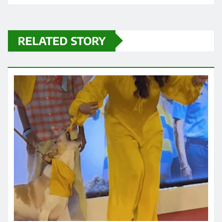
ताजा ख़बरें
मुंबई में हुई फिल्म ‘ओह माय डॉग’ की स्पेशल
स्क्रीनिंग के दौरान एक्ट्रेस रवीना टंडन पर एक
कुत्ता झपट पड़ा
Praveen Kumar Dubey
Aug 7, 2026
ताजा ख़बरें
बॉलीवुड एक्टर सलमान खान ने बाढ़ प्रभावित