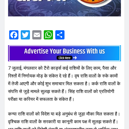
F
T
E
W
S
a
w
m
h
h
c
it
ai
at
ar
e
te
l
s
e
7 जुलाई, मंगलवार को टैरो कार्ड्स कई राशियों के लिए काम, पैसा और
b
r
A
रिश्तों में निर्णायक मोड़ के संकेत दे रहे हैं। वृष राशि वालों के रुके कामों
o
p
में तेजी आएगी और कोई शुभ समाचार मिल सकता है। कर्क राशि वालों के
o
p
संपत्ति से जुड़े मामले सुलझ सकते हैं। सिंह राशि वालों को प्रतियोगी
k
परीक्षा या करियर में सफलता के संकेत हैं।
कन्या राशि वालों को विदेश या बड़े अनुबंध से जुड़ा मौका मिल सकता है।
वृश्चिक राशि वालों के सरकारी या कानूनी काम पक्ष में सुलझ सकते हैं।