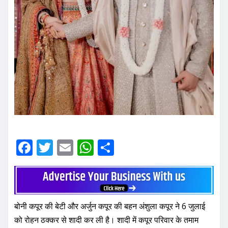
F
T
E
W
S
a
w
m
h
h
c
it
ai
at
ar
e
te
l
s
e
बोनी कपूर की बेटी और अर्जुन कपूर की बहन अंशुला कपूर ने 6 जुलाई
b
r
A
को रोहन ठक्कर से शादी कर ली है। शादी में कपूर परिवार के तमाम