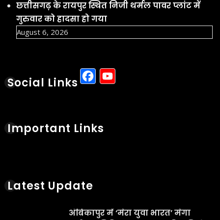
Latest Update
अंबिकापुर में ‘मेरा युवा भारत’ मेगा
पंजीयन शिविर संपन्न, 1500 विद्यार्थियों
ने कराया पंजीकरण
Aug 7, 2026
सरगुजा जिले में सेवानिवृत्त 12 शिक्षकों को
मिली सत्रांत तक पुनर्नियुक्ति, डीईओ डॉ.
दिनेश कुमार झा ने दिए निर्देश
Aug 7, 2026
आज का इतिहास: 7 अगस्त की
ऐतिहासिक घटनाएं, जन्म और निधन
Aug 7, 2026
आज का पंचांग 7 अगस्त 2026: शुभ