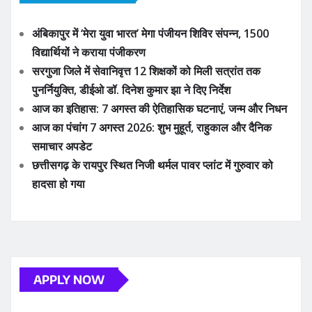
APPLY NOW
ADVERTISE YOUR BUSINESS
YOU MAY HAVE MISSED
छत्तीसगढ़
सरगुजा