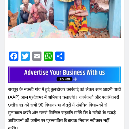
F
T
E
W
S
a
w
m
h
h
c
it
ai
at
ar
e
te
l
s
e
रायपुर के नकटी गांव में हुई बुलडोजर कार्रवाई को लेकर आम आदमी पार्टी
b
r
A
(AAP) आज प्रदेशभर में अभियान चलाएगी। कार्यकर्ता और पदाधिकारी
o
p
छत्तीसगढ़ की सभी 90 विधानसभा क्षेत्रों में संबंधित विधायकों से
o
p
मुलाकात करेंगे और उनसे लिखित सहमति मांगेंगे कि वे गरीबों के उजड़े
k
आशियानों की जमीन पर प्रस्तावित विधायक निवास स्वीकार नहीं
करेंगे।