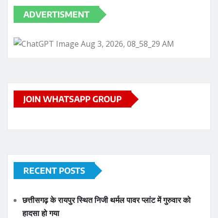
RECENT POSTS
छत्तीसगढ़ के रायपुर स्थित निजी थर्मल पावर प्लांट में गुरुवार को
हादसा हो गया
छत्तीसगढ़ के सक्ती जिले में गुरुवार सुबह 9वीं के छात्र ने हॉस्टल के
टॉयलेट में फांसी लगाकर आत्महत्या कर ली
जगदलपुर: प्राकृतिक आपदा से पीड़ित 2 परिवारों के लिए 8 लाख
रुपये की सहायता राशि स्वीकृत, कलेक्टर आकाश छिकारा ने दिए
निर्देश
Kanker Gram Panchayat Sachiv Bharti 2026: पात्र-
अपात्र सूची जारी, 20 अगस्त तक करें दावा-आपत्ति
छत्तीसगढ़ की बहनों ने भेजी देश के वीर जवानों के लिए अनूठी राखी,
बस्तर की माटी और स्नेह से सजी राखियां कांकेर से हुईं रवाना |