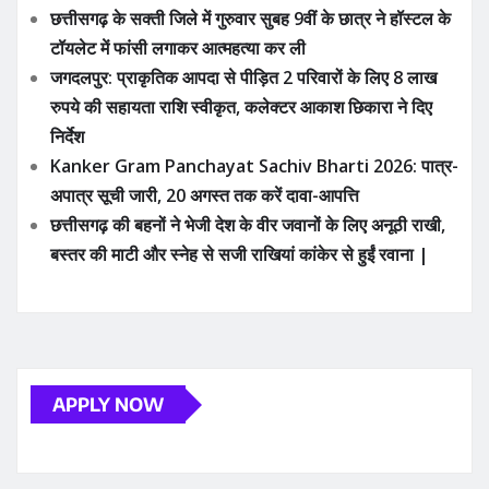
APPLY NOW
ADVERTISE YOUR BUSINESS
YOU MAY HAVE MISSED