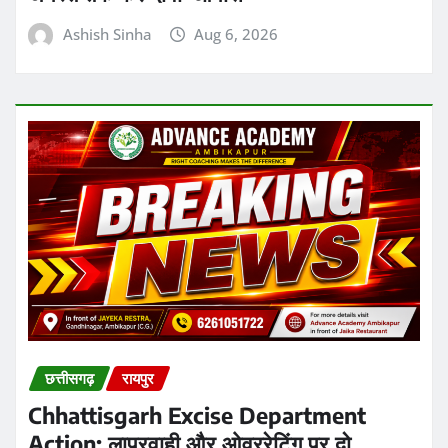
छत्तीसगढ़
रायपुर
Chhattisgarh Excise Department
Action: लापरवाही और ओवररेटिंग पर दो
उपनिरीक्षक निलंबित, एडीईओ पर भी शिकंजा
Ashish Sinha
Aug 6, 2026
छत्तीसगढ़
ब्रेकिंग न्यूज़
राज्य
बिलासपुर में बुजुर्ग महिला को बातों में फंसाकर ठगों ने
करीब 2 लाख रुपए के सोने के जेवर ठग लिए
Praveen Kumar Dubey
Aug 6, 2026