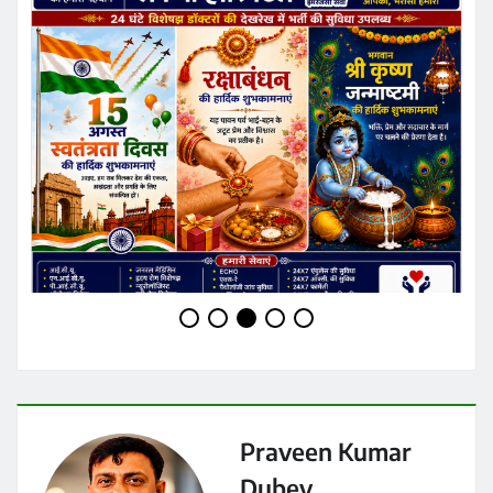
Praveen Kumar
Dubey
Website:
https://pradeshkhabar.in
RELATED STORY