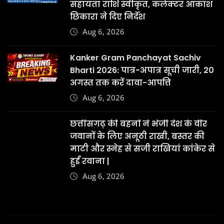
Aug 6, 2026
Copyright © 2025 | Powered by
WordPress
|
News
Digest
by
ThemeArile
Terms &
Privacy
Disclaimer
Contact
Condition
Policy
Us