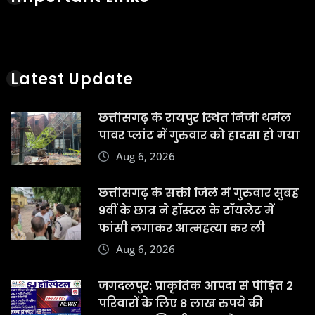
Aug 6, 2026
जगदलपुर: प्राकृतिक आपदा से पीड़ित 2
परिवारों के लिए 8 लाख रुपये की
सहायता राशि स्वीकृत, कलेक्टर आकाश
छिकारा ने दिए निर्देश
Aug 6, 2026
Kanker Gram Panchayat Sachiv
Bharti 2026: पात्र-अपात्र सूची जारी, 20
अगस्त तक करें दावा-आपत्ति
Aug 6, 2026
छत्तीसगढ़ की बहनों ने भेजी देश के वीर
जवानों के लिए अनूठी राखी, बस्तर की
माटी और स्नेह से सजी राखियां कांकेर से
हुईं रवाना |