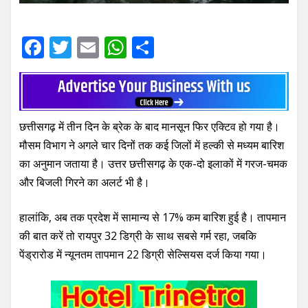
F
T
E
W
S
a
w
m
h
h
c
it
ai
at
ar
e
te
l
s
e
छत्तीसगढ़ में तीन दिन के ब्रेक के बाद मानसून फिर एक्टिव हो गया है।
b
r
A
मौसम विभाग ने अगले चार दिनों तक कई जिलों में हल्की से मध्यम बारिश
o
p
का अनुमान जताया है। उत्तर छत्तीसगढ़ के एक-दो इलाकों में गरज-चमक
o
p
और बिजली गिरने का अलर्ट भी है।
k
हालांकि, अब तक प्रदेश में सामान्य से 17% कम बारिश हुई है। तापमान
की बात करें तो रायपुर 32 डिग्री के साथ सबसे गर्म रहा, जबकि
पेंड्रारोड में न्यूनतम तापमान 22 डिग्री सेल्सियस दर्ज किया गया।