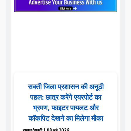
c
it
ai
a
a
e
t
l
ts
r
b
e
A
e
o
r
p
o
p
k
सक्ती जिला प्रशासन की अनूठी
पहल: छात्र करेंगे एयरपोर्ट का
भ्रमण, फाइटर पायलट और
कॉकपिट देखने का मिलेगा मौका
रायपुर/सक्ती | 08 मई 2026