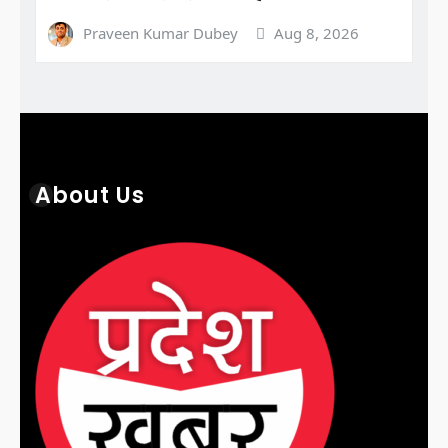
Praveen Kumar Dubey
Aug 8, 2026
About Us