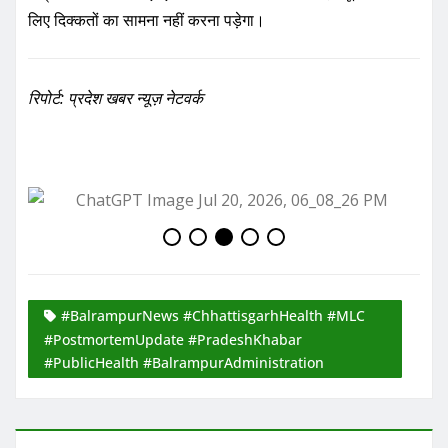
#BalrampurNews #ChhattisgarhHealth #MLC
#PostmortemUpdate #PradeshKhabar
#PublicHealth #BalrampurAdministration
Ashish Sinha
Website:
https://pradeshkhabar.in