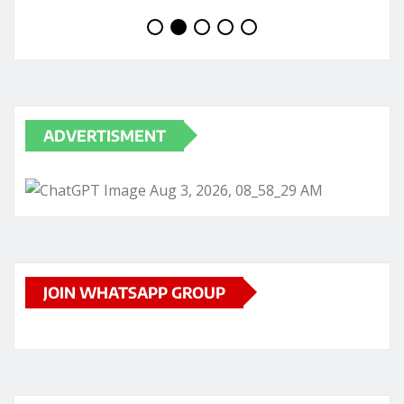
JOIN WHATSAPP GROUP
RECENT POSTS
कांग्रेस के पूर्व विधायक बृहस्पति सिंह का व्हाट्सऐप अकाउंट ठगों ने
हैक कर लिया
छत्तीसगढ़ के कांकेर जिले में 3 ग्रामीणों की जान लेने वाली मादा भालू
की मौत हो गई
रायपुर में भगवान शिव को लेकर सोशल मीडिया पर कथित
आपत्तिजनक टिप्पणी के बाद शुक्रवार को विवाद गहरा गया
छत्तीसगढ़ में आज भी बारिश का दौर जारी रहेगा
शनिवार, 8 अगस्त को तुला राशि वालों को इंटरव्यू, नई जिम्मेदारी या
जॉब बदलने से जुड़ा अच्छा मौका मिल सकता है