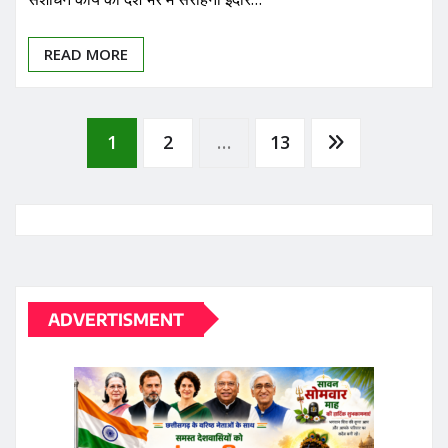
READ MORE
Posts
1
2
…
13
pagination
ADVERTISMENT