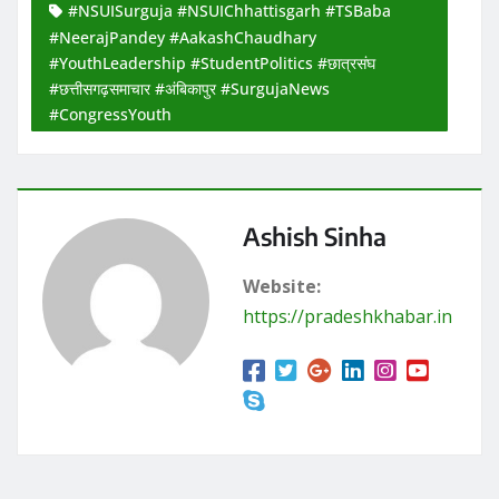
#NSUISurguja #NSUIChhattisgarh #TSBaba
#NeerajPandey #AakashChaudhary
#YouthLeadership #StudentPolitics #छात्रसंघ
#छत्तीसगढ़समाचार #अंबिकापुर #SurgujaNews
#CongressYouth
Ashish Sinha
Website:
https://pradeshkhabar.in