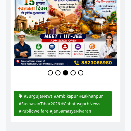
#SurgujaNews #Ambikapur #Lakhanpur
#SushasanTihar2026 #ChhattisgarhNews
#PublicWelfare #JanSamasyaNivaran
Ashish Sinha