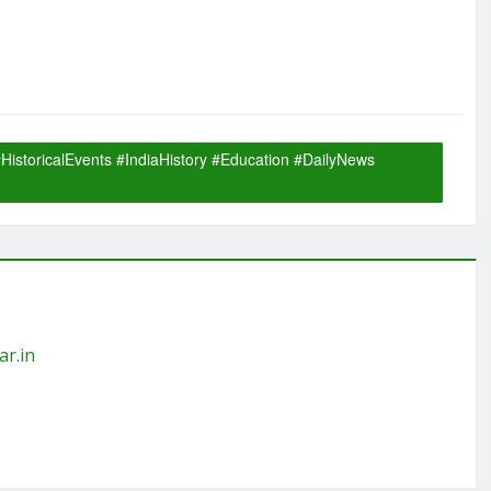
istoricalEvents #IndiaHistory #Education #DailyNews
ar.in