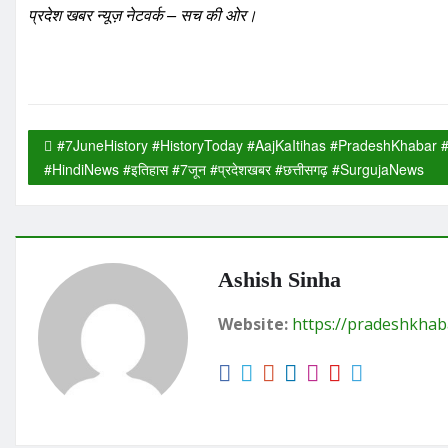
प्रदेश खबर न्यूज़ नेटवर्क – सच की ओर।
#7JuneHistory #HistoryToday #AajKaItihas #PradeshKhabar #H
#HindiNews #इतिहास #7जून #प्रदेशखबर #छत्तीसगढ़ #SurgujaNews
Ashish Sinha
Website:
https://pradeshkhab