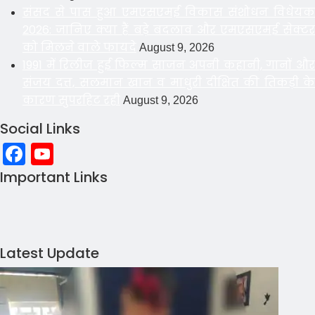
संसद से पास हुआ एमएसएमई विकास संशोधन विधेयक
2026: जानिए क्या हैं बड़े बदलाव और एमएसएमई सेक्टर
को मिलने वाले फायदे
August 9, 2026
1991 में रिलीज हुई फिल्म साजन अपनी कहानी, गानों और
संजय दत्त, सलमान खान व माधुरी दीक्षित की तिकड़ी के
कारण सुपरहिट रही
August 9, 2026
Social Links
Facebook
YouTube
Important Links
Latest Update