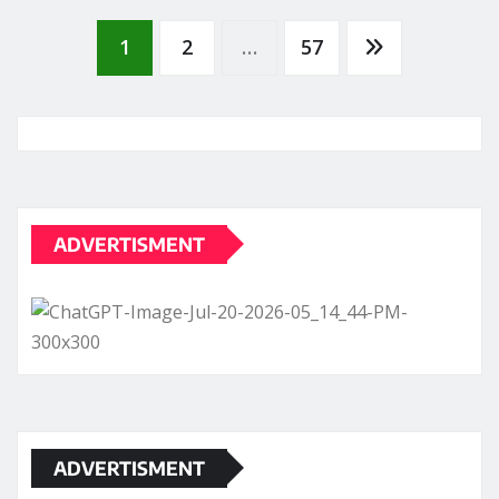
Posts
1
2
…
57
pagination
ADVERTISMENT
ADVERTISMENT