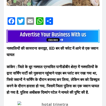
F
T
E
W
S
a
w
m
h
h
c
it
ai
at
ar
e
te
l
s
e
नक्सलियों की कायराना करतूत, IED बम की चपेट में आने से एक जवान
b
r
A
घायल
o
p
o
p
कांकेर : जिले के धुर नक्सल प्रभावित पानीडोबीर क्षेत्र में नक्सलियों के
k
द्वारा सर्चिंग पार्टी को नुकसान पहुंचाने पाइप बम प्लांट कर रखा गया था,
जिसे जवानों ने सर्चिंग के दौरान बरामद कर लिया, लेकिन बम को डिफ्यूज
करने के दौरान हादसा हो गया, जिसमें जिला पुलिस का एक जवान घायल
हो गया है. पुलिस अधीक्षक दिव्यांग पटेल ने मामले की पुष्टि की है.