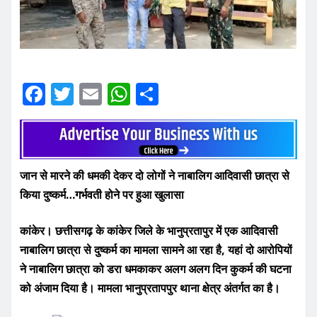
F
T
E
W
S
a
w
m
h
h
c
it
ai
at
ar
e
te
l
s
e
जान से मारने की धमकी देकर दो लोगों ने नाबालिग आदिवासी छात्रा से
b
r
A
किया दुष्कर्म…गर्भवती होने पर हुआ खुलासा
o
p
o
p
कांकेर। छत्तीसगढ़ के कांकेर जिले के भानुप्रतापुर में एक आदिवासी
k
नाबालिग छात्रा से दुष्कर्म का मामला सामने आ रहा है, यहां दो आरोपियों
ने नाबालिग छात्रा को डरा धमकाकर अलग अलग दिन कुकर्म की घटना
को अंजाम दिया है। मामला भानुप्रतापपुर थाना क्षेत्र अंतर्गत का है।