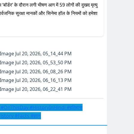
म ‘बॉर्डर’ के दौरान लगी भीषण आग में 59 लोगों की दुखद मृत्यु
र्वजनिक सुरक्षा मानकों और सिनेमा हॉल के नियमों को हमेशा
s #OnThisDay #HistoryInHindi #इतिहास
tory #Facts #ज्ञान