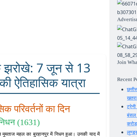
Advertis
Join Wh
 झरोखे: 7 जून से 13
की ऐतिहासिक यात्रा
Recent P
छत्ती
खतरा 
ट्रेन
िक परिवर्तनों का दिन
बंसल 
निधन (1631)
करोड़
लुण्ड
 मुमताज महल का बुरहानपुर में निधन हुआ। उनकी याद में