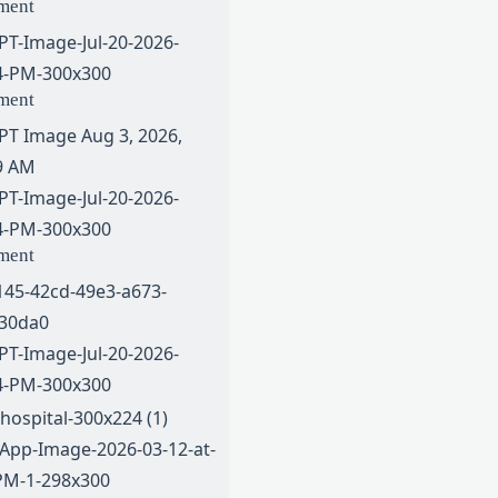
ment
ment
ment