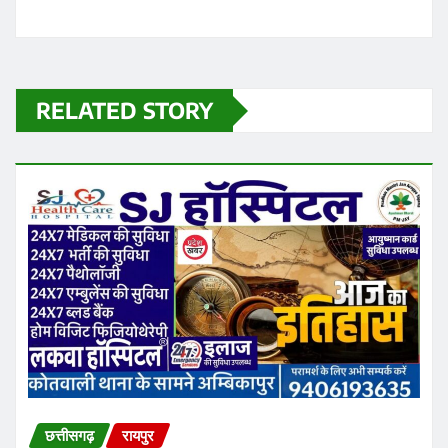
छत्तीसगढ़
रायपुर
Chhattisgarh Excise Department
Action: लापरवाही और ओवररेटिंग पर दो
उपनिरीक्षक निलंबित, एडीईओ पर भी शिकंजा
Ashish Sinha
Aug 6, 2026