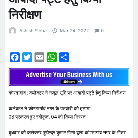
निरीक्षण
Ashish Sinha
Mar 24, 2022
0
F
T
E
W
S
a
w
m
h
h
c
it
ai
at
ar
e
te
l
s
e
कोण्डागांव : कलेक्टर ने नजूल भूमि पर आबादी पट्टे हेतु किया निरीक्षण
b
r
A
o
p
कलेक्टर ने कोण्डागांव नगर के पटवारी को हटाया
o
p
08 प्रकरण हुए स्वीकृत, 04 को किया निरस्त
k
बुधवार को कलेक्टर पुष्पेन्द्र कुमार मीणा द्वारा कोण्डागांव नगर के भीतर