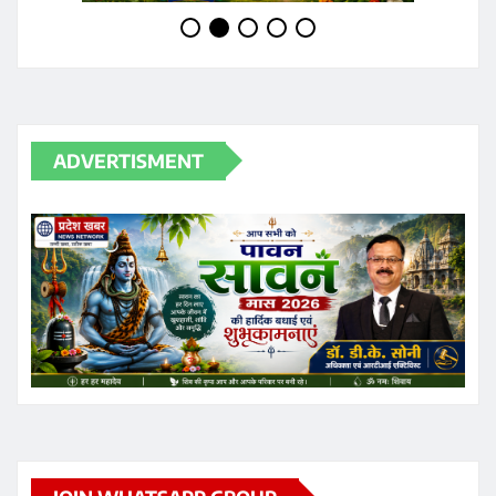
JOIN WHATSAPP GROUP
RECENT POSTS
Chhattisgarh Excise Department Action: लापरवाही
और ओवररेटिंग पर दो उपनिरीक्षक निलंबित, एडीईओ पर भी शिकंजा
“आज का इतिहास 6 अगस्त: हिरोशिमा दिवस से लेकर भारत के पहले
टेस्ट ट्यूब बेबी तक, जानें खास बातें”
इलाहाबाद हाईकोर्ट ने परीक्षा में बड़ी संख्या में गलत प्रश्न पाए जाने
पर उत्तर प्रदेश शिक्षा सेवा चयन आयोग (UPESSC) के सचिव और