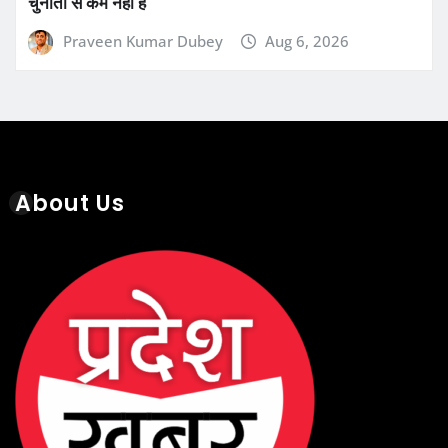
About Us
Recent Posts
Chhattisgarh Excise Department Action:
लापरवाही और ओवररेटिंग पर दो उपनिरीक्षक निलंबित,
एडीईओ पर भी शिकंजा