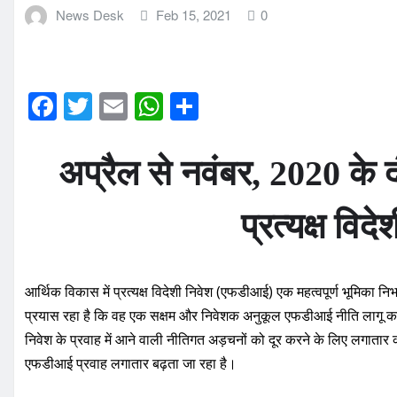
News Desk
Feb 15, 2021
0
F
T
E
W
S
a
w
m
h
h
c
it
ai
at
ar
अप्रैल से नवंबर, 2020 क
e
te
l
s
e
b
r
A
प्रत्यक्ष वि
o
p
o
p
आर्थिक विकास में प्रत्यक्ष विदेशी निवेश (एफडीआई) एक महत्वपूर्ण भूमिका नि
k
प्रयास रहा है कि वह एक सक्षम और निवेशक अनुकूल एफडीआई नीति लागू 
निवेश के प्रवाह में आने वाली नीतिगत अड़चनों को दूर करने के लिए लगातार क
एफडीआई प्रवाह लगातार बढ़ता जा रहा है।