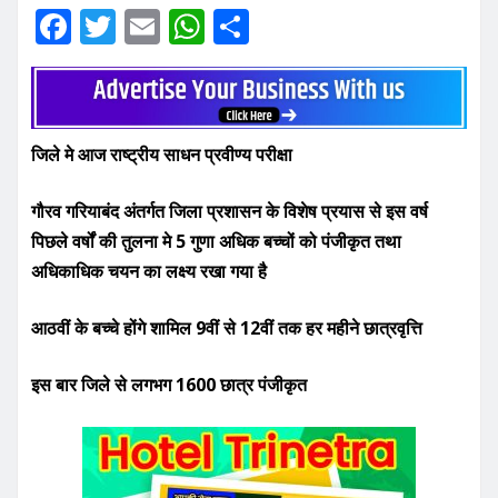
F
T
E
W
S
a
w
m
h
h
c
it
ai
at
ar
e
te
l
s
e
जिले मे आज राष्ट्रीय साधन प्रवीण्य परीक्षा
b
r
A
o
p
गौरव गरियाबंद अंतर्गत जिला प्रशासन के विशेष प्रयास से इस वर्ष
o
p
पिछले वर्षों की तुलना मे 5 गुणा अधिक बच्चों को पंजीकृत तथा
k
अधिकाधिक चयन का लक्ष्य रखा गया है
आठवीं के बच्चे होंगे शामिल 9वीं से 12वीं तक हर महीने छात्रवृत्ति
इस बार जिले से लगभग 1600 छात्र पंजीकृत