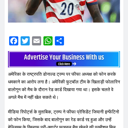
F
T
E
W
S
a
w
m
h
h
c
it
ai
at
ar
e
te
l
s
e
अमेरिका के राष्ट्रपति डोनाल्ड ट्रम्प पर फीफा अध्यक्ष को फोन करके
b
r
A
धमकाने का आरोप लगा है। अमेरिकी फुटबॉल टीम के खिलाड़ी फोलारिन
o
p
बालोगुन को मैच के दौरान रेड कार्ड दिखाया गया था। इसके चलते वे
o
p
अगले मैच में नहीं खेल सकते थे।
k
मीडिया रिपोर्ट्स के मुताबिक, ट्रम्प ने फीफा प्रेसिडेंट जियानी इन्फेंटिनो
को फोन किया, जिसके बाद बालोगुन का रेड कार्ड रद्द हुआ और उन्हें
बेल्जियम के खिलाफ प्री-क्वार्टर फाइनल मैच खेलने की परमीशन मिल