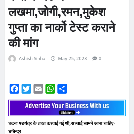
लखमा,जोगी,रमन,मुकेश
गुप्ता का नार्को टेस्ट कराने
की मांग
Ashish Sinha
May 25, 2023
0
F
T
E
W
S
a
w
m
h
h
c
it
ai
at
ar
e
te
l
s
e
घटना षडयंत्र के तहत करवाई गई थी,सच्चाई सामने आना चाहिए-
b
r
A
छबिन्द्र