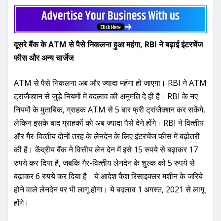
a
w
m
h
h
c
it
ai
at
ar
e
te
l
s
e
दूसरे बैंक के ATM से पैसे निकलना हुआ महंगा, RBI ने बढ़ाई इंटरचेंज
b
r
A
फीस और अन्य चार्जेज
o
p
o
p
ATM से पैसे निकलना अब और ज्यादा महंगा हो जाएगा। RBI ने ATM
k
ट्रांजैक्शन से जुड़े नियमों में बदलाव की अनुमति दे ही है। RBI के नए
नियमों के मुताबिक, ग्राहक ATM से 5 बार फ्री ट्रांजैक्शन कर सकेंगे,
लेकिन इसके बाद ग्राहकों को अब ज्यादा पैसे देने होंगे। RBI ने वित्‍तीय
और गैर-वित्‍तीय दोनों तरह के लेनदेन के लिए इंटरचेंज फीस में बढ़ोतरी
की है। केंद्रीय बैंक ने वित्तीय लेन देन में इसे 15 रुपये से बढ़ाकर 17
रुपये कर दिया है, जबकि गैर-वित्‍तीय लेनदेन के शुल्‍क को 5 रुपये से
बढ़ाकर 6 रुपये कर दिया है। ये आदेश कैश रिसाइक्‍लर मशीन के जरिये
होने वाले लेनदेन पर भी लागू होगा। ये बदलाव 1 अगस्त, 2021 से लागू
होंगे।