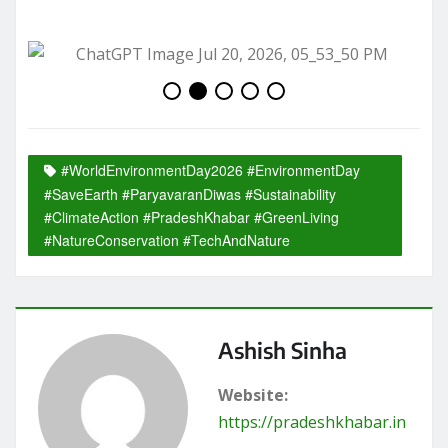
#WorldEnvironmentDay2026 #EnvironmentDay
#SaveEarth #ParyavaranDiwas #Sustainability
#ClimateAction #PradeshKhabar #GreenLiving
#NatureConservation #TechAndNature
Ashish Sinha
Website:
https://pradeshkhabar.in