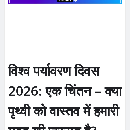
e
te
l
s
e
b
r
A
o
p
o
p
k
विश्व पर्यावरण दिवस
2026: एक चिंतन – क्या
पृथ्वी को वास्तव में हमारी